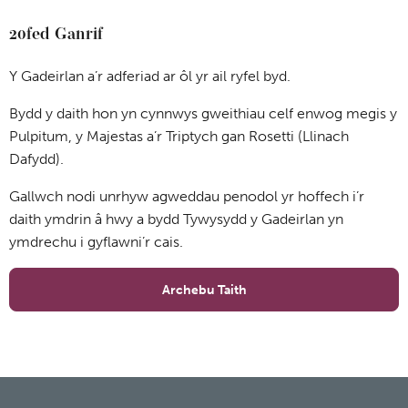
20fed Ganrif
Y Gadeirlan a’r adferiad ar ôl yr ail ryfel byd.
Bydd y daith hon yn cynnwys gweithiau celf enwog megis y
Pulpitum, y Majestas a’r Triptych gan Rosetti (Llinach
Dafydd).
Gallwch nodi unrhyw agweddau penodol yr hoffech i’r
daith ymdrin â hwy a bydd Tywysydd y Gadeirlan yn
ymdrechu i gyflawni’r cais.
Archebu Taith