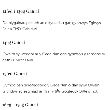
12fed i 13eg Ganrif
Datblygaidau pellach ac estyniadau gan gynnwys Eglwys
Fair a Thŷ’r Cabidwl.
14eg Ganrif
Gwaith sylweddol ar y Gadeirlan gan gynnwys y reredos tu
cefn i’r Allor Fawr.
15fed Ganrif
Cyfnod pan ddiofeddodd y Gadeirlan o dan sylw Owain
Glyndwr ac estyniad ar ffurf y tŵr Gogledd-Orllewinol.
16eg – 17eg Ganrif