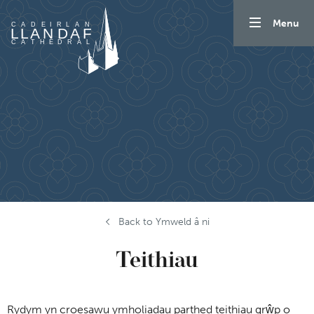
Mynd i'r cynnwys
Menu
Back to Ymweld â ni
Teithiau
Rydym yn croesawu ymholiadau parthed teithiau grŵp o