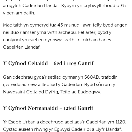
amgylch Cadeirlan Llandaf. Rydym yn crybwyll rhodd o £5
y pen am daith.
Mae taith yn cymeryd tua 45 munud i awr, felly bydd angen
neilltuo’r amser yma wrth archebu. Fel arfer, bydd y
canlynol yn cael eu cynnwys wrth i ni olrhain hanes
Cadeirlan Llandaf.
Y Cyfnod Celtaidd – 6ed i 11eg Ganrif
Gan ddechrau gyda’r setliad cynnar yn 560AD, trafodir
gwreiddiau new a lleoliad y Gadeirlan. Bydd sôn am y
Nawdsaint Celtaidd Dyfrig, Teilo ac Euddogwy.
Y Cyfnod Normanaidd – 12fed Ganrif
Yr Esgob Urban a ddechruod adeiladu’r Gadeirlan ym 1120;
Cystadleuaeth rhwng yr Eglwysi Cadeiriol a Llyfr Llandaf.