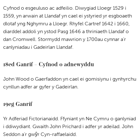
Cyfnod o esgeuluso ac adfeilio. Diwygiad Lloegr 1529 i
1559, yn arwain at Llandaf yn cael ei ystyried yr esgboaeth
dlotaf yng Nghymru a Lloegr. Rhyfel Cartref 1642 i 1660,
diarddel addoli yn ystod Pasg 1646 a thriniaeth Llandaf o
dan Cromwell. Stormydd mawrion y 1700au cynnar a’r
canlyniadau i Gadeirlan Llandaf.
18ed Ganrif – Cyfnod o adnewyddu
John Wood o Gaerfaddon yn cael ei gomisiynu i gynhyrchu
cynllun adfer ar gyfer y Gadeirlan.
19eg Ganrif
Yr Adferiad Fictorianaidd. Ffyniant yn Ne Cymru o ganlyniad
i ddiwydiant. Gwaith John Prichard i adfer yr adeilad. John
Seddon a’r gwŷr Cyn-raffaelaidd.