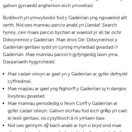
gallwn gyrraedd anghenion eich ymweliad.
Byddwch yn ymwybodol fod y Gadeirlan yng ngwaelod allt
serth. Nid oes mannau parcio anabl yn Llandaf. Search
hynny, ceir maes parcio bychan ar waelod yr all tar ochr
Ddwyreiniol y Gadeirlan. Mae drws De-Ddwyrieiniol y
Gadeirlan gerllaw sydd yn cynnig mynediad gwastad i’r
Gadeirlan. Mae mannau parcio’n gyfyngedig iawn yma.
Darpariaeth hygyrchedd:
Mae cadair olwyn ar gael yn y Gadeirlan ar gyfer defnydd
cyffredinol.
Mae mapiau ar gael yng Nghorff y Gadeirlan sy’n dangos
llwybrau gwastad.
Mae mannau penodedig o fewn Corff y Gadeirlan ar
gyfer cadair olwyn. Gallwn sicrhau fod eich grŵp yn cael
ei leoli gerllaw, os cysylltwch â ni ymlaen llaw.
Nid oes gennym dŷ bach anabl ar hyn o bryd ond mae