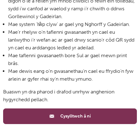
digon o le a reilen ym mhob ciwbicl o fewn ein toiledau,
sydd i’w canfod ar waelod y ramp i’r chwith o ddrws
Gorllewinol y Gadeirlan.
Mae system ‘lŵp clyw’ ar gael yng Nghorff y Gadeirlan.
Mae’r rhelyw o’n taflenni gwasanaeth yn cael eu
lanlwytho i’r wefan ac ar gael drwy scanio’r côd QR sydd
yn cael eu arddangos ledled yr adeilad.
Mae taflenni gwasanaeth bore Sul ar gael mewn print
brâs.
Mae dewis eang o’n gwasanethau’n cael eu ffrydio’n fyw
arlein ar gyfer rhai sy’n methu ymuno.
Buaswn yn dra pharod i drafod unrhyw anghenion
hygyrchedd pellach.
Cysylltwch â ni