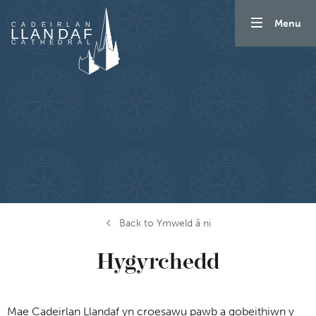
Mynd i'r cynnwys
Menu
Back to Ymweld â ni
Hygyrchedd
Mae Cadeirlan Llandaf yn croesawu pawb a gobeithiwn y