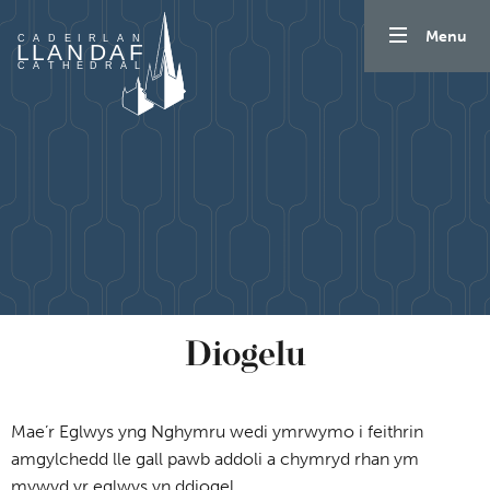
Mynd i'r cynnwys
Menu
Diogelu
Mae’r Eglwys yng Nghymru wedi ymrwymo i feithrin
amgylchedd lle gall pawb addoli a chymryd rhan ym
mywyd yr eglwys yn ddiogel.