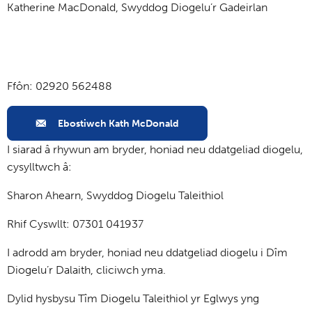
Katherine MacDonald, Swyddog Diogelu’r Gadeirlan
Ffôn: 02920 562488
Ebostiwch Kath McDonald
I siarad â rhywun am bryder, honiad neu ddatgeliad diogelu,
cysylltwch â:
Sharon Ahearn, Swyddog Diogelu Taleithiol
Rhif Cyswllt: 07301 041937
I adrodd am bryder, honiad neu ddatgeliad diogelu i Dîm
Diogelu’r Dalaith, cliciwch yma.
Dylid hysbysu Tîm Diogelu Taleithiol yr Eglwys yng