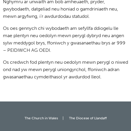
Nghymru ar unwaith am bob amheuaeth, pryder,
gwybodaeth, datgeliad neu honiad o gamdriniaeth neu,
mewn argyfwng, i’r awdurdodau statudol.
Os oes gennych chi wybodaeth am sefyllfa ddiogelu lle
mae plentyn neu oedolyn mewn perygl dybryd neu angen
sylw meddygol brys, ffoniwch y gwasanaethau brys ar 999
– PEIDIWCH AG OEDI.
Os credwch fod plentyn neu oedolyn mewn perygl o niwed
ond nad yw mewn perygl uniongyrchol, ffoniwch adran
gwasanaethau cymdeithasol yr awdurdod lleol.
The Church in Wales
The Diocese of Llandaff