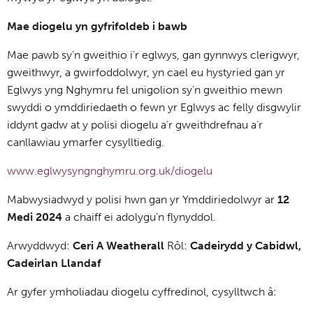
Mae diogelu yn gyfrifoldeb i bawb
Mae pawb sy’n gweithio i’r eglwys, gan gynnwys clerigwyr,
gweithwyr, a gwirfoddolwyr, yn cael eu hystyried gan yr
Eglwys yng Nghymru fel unigolion sy’n gweithio mewn
swyddi o ymddiriedaeth o fewn yr Eglwys ac felly disgwylir
iddynt gadw at y polisi diogelu a’r gweithdrefnau a’r
canllawiau ymarfer cysylltiedig.
www.eglwysyngnghymru.org.uk/diogelu
Mabwysiadwyd y polisi hwn gan yr Ymddiriedolwyr ar
12
Medi 2024
a chaiff ei adolygu’n flynyddol.
Arwyddwyd:
Ceri A Weatherall
Rôl:
Cadeirydd y Cabidwl,
Cadeirlan Llandaf
Ar gyfer ymholiadau diogelu cyffredinol, cysylltwch â: