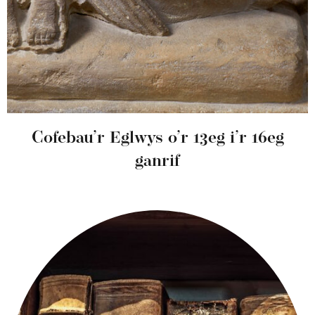
Cofebau’r Eglwys o’r 13eg i’r 16eg
ganrif