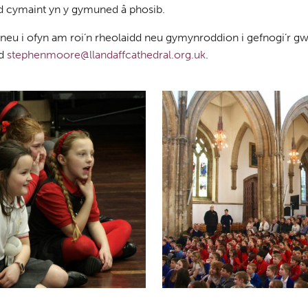
dd cymaint yn y gymuned â phosib.
eu i ofyn am roi’n rheolaidd neu gymynroddion i gefnogi’r gw
dd
stephenmoore@llandaffcathedral.org.uk
.