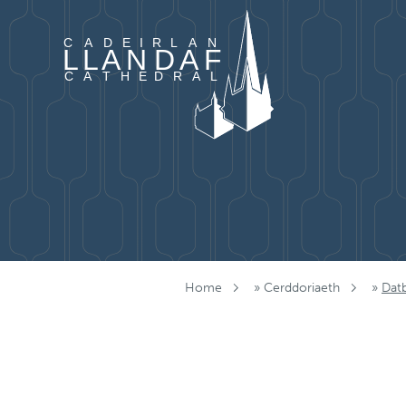
Mynd i'r cynnwys
Home
»
Cerddoriaeth
»
Datb