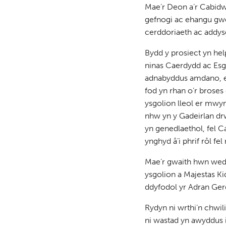
Mae’r Deon a’r Cabidwl
gefnogi ac ehangu gwei
cerddoriaeth ac addysg
Bydd y prosiect yn hel
ninas Caerdydd ac Esg
adnabyddus amdano, ei
fod yn rhan o’r brose
ysgolion lleol er mwyn
nhw yn y Gadeirlan dr
yn genedlaethol, fel C
ynghyd â’i phrif rôl fe
Mae’r gwaith hwn wed
ysgolion a Majestas Ki
ddyfodol yr Adran Ger
Rydyn ni wrthi’n chwi
ni wastad yn awyddus i