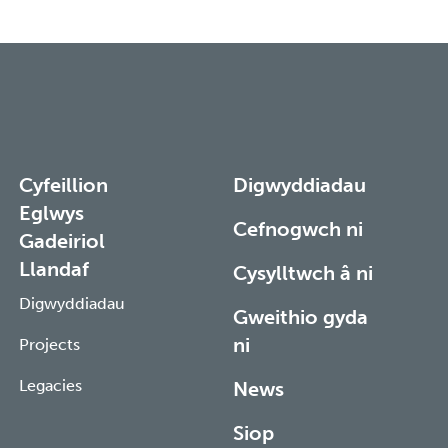
Cyfeillion
Digwyddiadau
Eglwys
Cefnogwch ni
Gadeiriol
Llandaf
Cysylltwch â ni
Digwyddiadau
Gweithio gyda
ni
Projects
Legacies
News
Siop