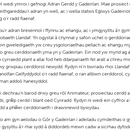
 wedi ymroi i gefnogi Adran Gerdd y Gadeirlan. Mae prosiect da
thgareddau’r adran yn well, ac i wella statws Eglwys Gadeiriol 
 o’r radd flaenaf.
pu’r adran bresennol i ffynnu ac ehangu, ac i ymgysylltu â’r 
obaeth Llandaf. Yn ogystal â chynnal y safon uchel o gerddoria
n gweledigaeth yw creu ysgoloriaethau pellach ac ehangu myn
s o greu cerddoriaeth yma yn y Gadeirlan. Ein nod yw mynd ag 
 cyrraedd plant a allai fod heb ddarpariaeth fel arall a chreu 
wy grwpiau cerddorol newydd. Rydyn ni’n bwriadu rhoi Llandaf a
anolfan Gelfyddydol o’r radd flaenaf, o ran allbwn cerddorol, c
l man addoli hanesyddol.
i dechrau’n barod drwy greu rôl Animateur, prosiectau cerdd
ds, grŵp cerdd i blant oed Cynradd. Rydyn ni wedi ein cyffroi a
dd a phŵer cerddoriaeth i drawsnewid bywydau.
lio am gyn aelodau o Gôr y Gadeirlan i adeiladu cymdeithas o 
 gysylltu â’r rhai sydd â diddordeb mewn cadw a sicrhau dyfod