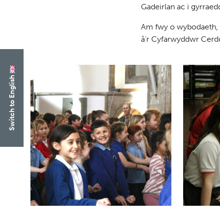
Gadeirlan ac i gyrrae
Am fwy o wybodaeth, n
â’r Cyfarwyddwr Cer
Switch to English