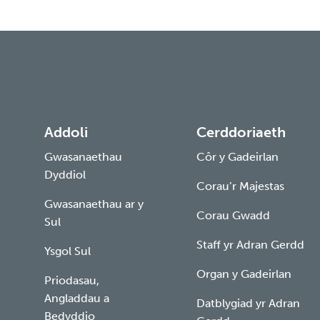
Addoli
Cerddoriaeth
Gwasanaethau
Côr y Gadeirlan
Dyddiol
Corau’r Majestas
Gwasanaethau ar y
Corau Gwadd
Sul
Staff yr Adran Gerdd
Ysgol Sul
Organ y Gadeirlan
Priodasau,
Angladdau a
Datblygiad yr Adran
Bedyddio