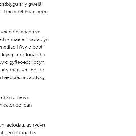
tblygu ar y gweill i
Llandaf fel hwb i greu
gymuned ehangach yn
eth y mae ein corau yn
ediad i fwy o bobl i
addysg cerddoriaeth i
mwy o gyfleoedd iddyn
r y map, yn lleol ac
yrhaeddiad ac addysg,
 a chanu mewn
’n calonogi gan
gyn-aelodau, ac rydyn
ol cerddoriaeth y